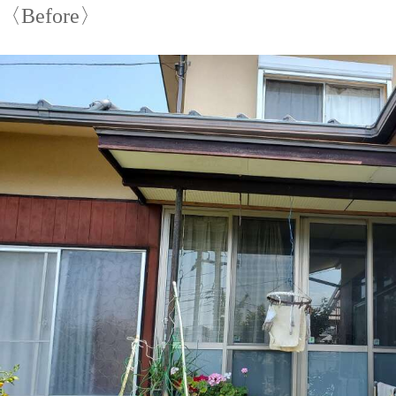
〈Before〉