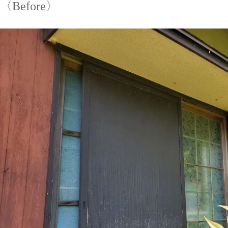
〈Before〉