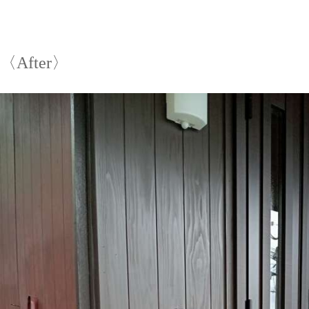
〈After〉