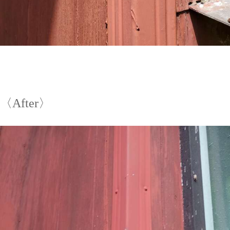
〈After〉