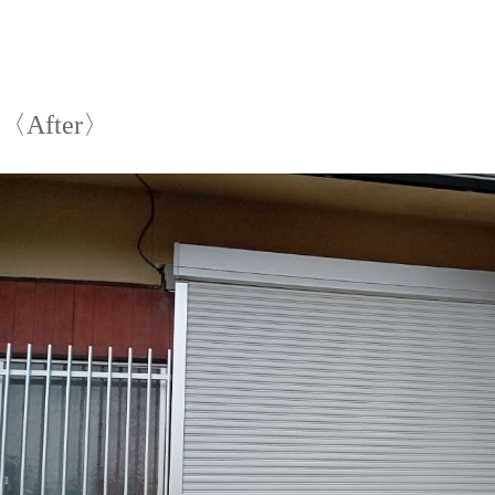
〈After〉