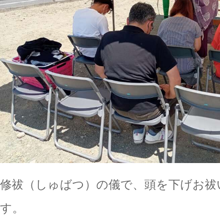
修祓（しゅばつ）の儀で、頭を下げお祓
す。