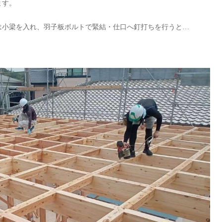
ます。
は小梁を入れ、羽子板ボルトで緊結・仕口へ釘打ちを行うと…