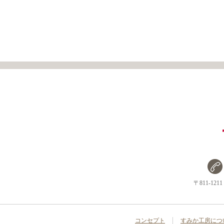
〒811-1
コンセプト
すみか工房につ