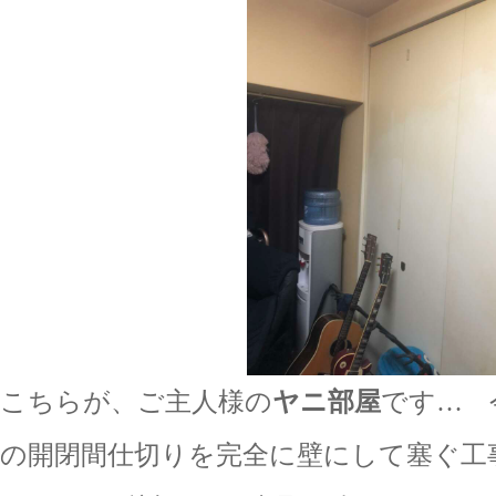
こちらが、ご主人様の
ヤニ部屋
です… 
の開閉間仕切りを完全に壁にして塞ぐ工