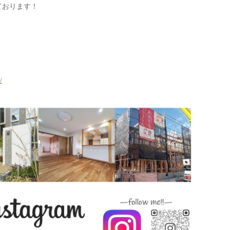
ております！
/