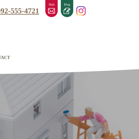
Mail
Blog
092-555-4721
TACT