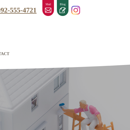
Mail
Blog
092-555-4721
TACT