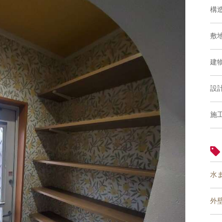
構
敷
建
設
施
水
外