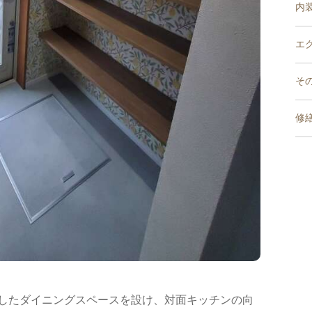
内
エ
そ
修
したダイニングスペースを設け、対面キッチンの向