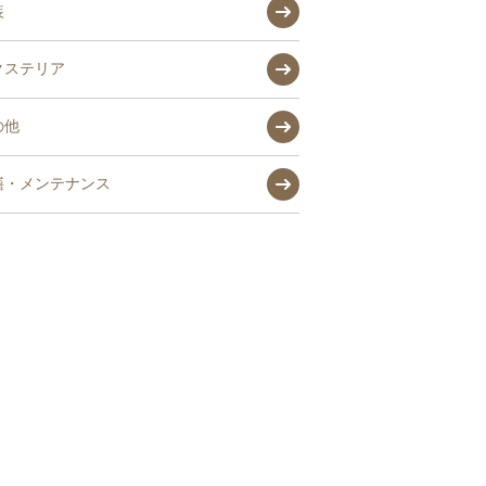
装
クステリア
の他
繕・メンテナンス