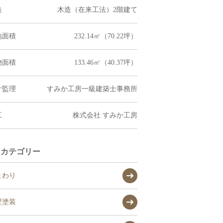
造
木造（在来工法）2階建て
地面積
232.14㎡（70.22坪）
物面積
133.46㎡（40.37坪）
計監理
すみか工房一級建築士事務所
工
株式会社 すみか工房
カテゴリー
まわり
壁塗装